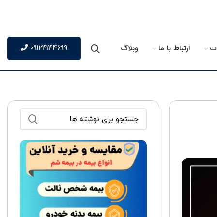
ت
ارتباط با ما
وبلاگ
09124144699